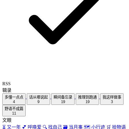
RSS
辑录
多懂一点点
话从哪说起
瞬间备忘录
推理到跑通
我这样做事
4
9
19
19
3
野语不成篇
11
文眼
⏳
又一年
💕
呼唤爱
🔍
找自己
🗃️
当月事
🗺
小行迹
🛒
拾物语