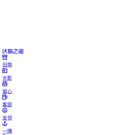
旧简
光影
留心
客邸
友邻
一隅