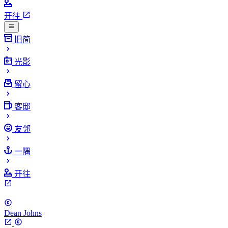
开往
旧简
光影
留心
客邸
友邻
一隅
开往
Dean Johns