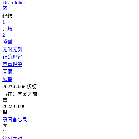
Dean Johns
经纬
1
开场
2
感谢
无时无刻
正确理智
尊重理解
回顾
展望
2022-08-06
伏枥
写在升学宴之前
2022-08-06
瞬间备忘录
/
铭刻之时