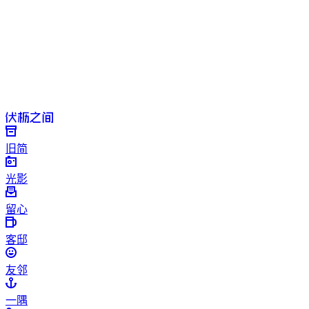
旧简
光影
留心
客邸
友邻
一隅