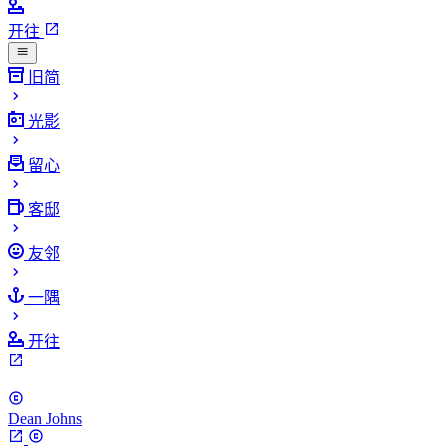
开往
旧简
光影
留心
客邸
友邻
一隅
开往
Dean Johns