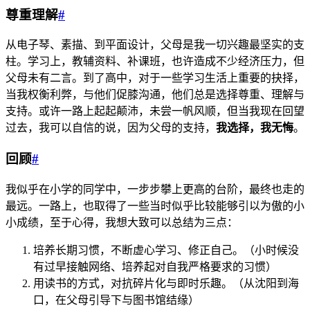
尊重理解
#
从电子琴、素描、到平面设计，父母是我一切兴趣最坚实的支
柱。学习上，教辅资料、补课班，也许造成不少经济压力，但
父母未有二言。到了高中，对于一些学习生活上重要的抉择，
当我权衡利弊，与他们促膝沟通，他们总是选择尊重、理解与
支持。或许一路上起起颠沛，未尝一帆风顺，但当我现在回望
过去，我可以自信的说，因为父母的支持，
我选择，我无悔
。
回顾
#
我似乎在小学的同学中，一步步攀上更高的台阶，最终也走的
最远。一路上，也取得了一些当时似乎比较能够引以为傲的小
小成绩，至于心得，我想大致可以总结为三点：
培养长期习惯，不断虚心学习、修正自己。（小时候没
有过早接触网络、培养起对自我严格要求的习惯）
用读书的方式，对抗碎片化与即时乐趣。（从沈阳到海
口，在父母引导下与图书馆结缘）