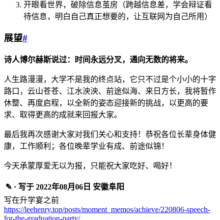
开眼看世界，破除信息茧房（跨越信息差，学会辩证看
待信息，明白自己真正想要的，让互联网为自己所用）
展望
#
诗人博尔赫斯说过：时间永远分叉，通向无数的将来。
人生路漫漫，大学不是我的终点站，它只不过是个小小的十字
路口，云山苍苍、江水泱泱、前途似海、来日方长，我将暂作
休整、再度启程，以全新的姿态迎接新的挑战，以更高的要
求、取得更高的成就来回报大家。
最后我再次感谢大家对我们关心和支持！恭祝各位长辈身体健
康，工作顺利；各位晚辈学业有成、前途似锦！
今天承蒙厚爱无以为报，只能祝大家吃好、喝好！
✎ · 写于 2022年08月06日 安徽阜阳
写在升学宴之前
https://leehenry.top/posts/moment_memos/achieve/220806-speech-
for-the-graduation-party/