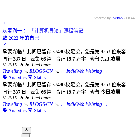
Powered by
Twikoo
v1.6.44
从零到一
：
「计算机导论」课程笔记
致 2022 年的自己
承蒙光临！此间已留存
37490
枚足迹，您是第
9253
位来客
同行
337
日
·
云集
66
篇
·
合记
19.7 万字
·
修葺
7.23 凌晨
© 2019–2026 LeeHenry
Travelling
ᯓ
BLOGS·CN
ᯓ
←
IndieWeb Webring
→
Analytics
Status
承蒙光临！此间已留存
37490
枚足迹，您是第
9253
位来客
同行
337
日
·
云集
66
篇
·
合记
19.7 万字
·
修葺
今日凌晨
© 2019–2026 LeeHenry
Travelling
ᯓ
BLOGS·CN
ᯓ
←
IndieWeb Webring
→
Analytics
Status