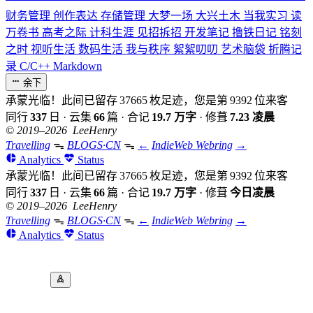
财务管理
创作表达
存储管理
大梦一场
大兴土木
当我实习
读
万卷书
高考之际
计科生涯
见招拆招
开发笔记
撸铁日记
铭刻
之时
视听生活
数码生活
我与秩序
絮絮叨叨
艺术脑袋
折腾记
录
C/C++
Markdown
余下
承蒙光临！此间已留存
37665
枚足迹，您是第
9392
位来客
同行
337
日
·
云集
66
篇
·
合记
19.7 万字
·
修葺
7.23 凌晨
© 2019–2026 LeeHenry
Travelling
ᯓ
BLOGS·CN
ᯓ
←
IndieWeb Webring
→
Analytics
Status
承蒙光临！此间已留存
37665
枚足迹，您是第
9392
位来客
同行
337
日
·
云集
66
篇
·
合记
19.7 万字
·
修葺
今日凌晨
© 2019–2026 LeeHenry
Travelling
ᯓ
BLOGS·CN
ᯓ
←
IndieWeb Webring
→
Analytics
Status