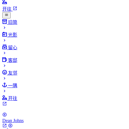
开往
旧简
光影
留心
客邸
友邻
一隅
开往
Dean Johns