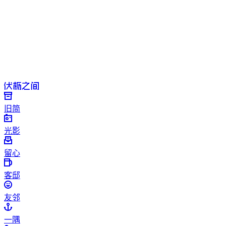
旧简
光影
留心
客邸
友邻
一隅