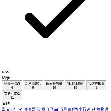
RSS
辑录
多懂一点点
话从哪说起
瞬间备忘录
推理到跑通
我这样做事
4
9
19
19
3
野语不成篇
11
文眼
⏳
又一年
💕
呼唤爱
🔍
找自己
🗃️
当月事
🗺
小行迹
🛒
拾物语