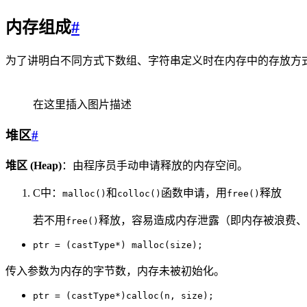
内存组成
#
为了讲明白不同方式下数组、字符串定义时在内存中的存放方
在这里插入图片描述
堆区
#
堆区 (Heap)
：由程序员手动申请释放的内存空间。
C中：
和
函数申请，用
释放
malloc()
colloc()
free()
若不用
释放，容易造成内存泄露（即内存被浪费、
free()
ptr = (castType*) malloc(size);
传入参数为内存的字节数，内存未被初始化。
ptr = (castType*)calloc(n, size);