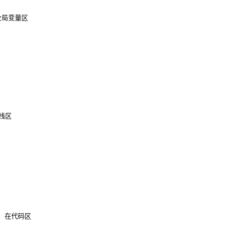
态全局变量区
在栈区
量，在代码区