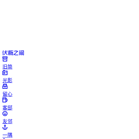
旧简
光影
留心
客邸
友邻
一隅