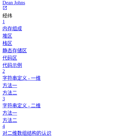
Dean Johns
经纬
1
内存组成
堆区
栈区
静态存储区
代码区
代码示例
2
字符串定义 - 一维
方法一
方法二
3
字符串定义 - 二维
方法一
方法二
4
对二维数组结构的认识