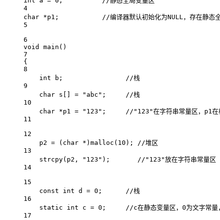
int
 a 
=
0
;
          //静态全局变量区
4
char
*
p1;
           //编译器默认初始化为NULL，存在静
5
6
void
main
()
7
{
8
int
 b;
                //栈
9
char
 s
[]
=
"abc"
;
     //栈
10
char
*
p1 
=
"123"
;
     //"123"在字符串常量区，p1
11
12
p2 
=
 (
char
*
)
malloc
(
10
);
 //堆区
13
strcpy
(p2, 
"123"
);
       //"123"放在字符串常量区
14
15
const
int
 d 
=
0
;
      //栈
16
static
int
 c 
=
0
;
     //c在静态变量区，0为文字常
17