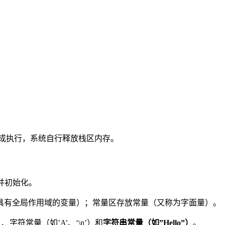
成执行，系统自行释放栈区内存。
并初始化。
具有全局作用域的变量）；常量区存放常量（又称为字面量）。
、字符常量（如’A’、‘\n’）和
字符串常量（如”Hello”）
。