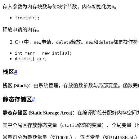
存入参数为内存块数与每块字节数，内存初始化为
。
0
free(ptr);
释放申请的内存。
C++中：
申请，
释放。
和
都是操作符
new
delete
new
delete
int *arr = new int[10];
delete[] arr;
栈区
#
栈区 (Stack)
：由系统管理，存放函数参数与局部变量。函数完
静态存储区
#
静态存储区 (Static Storage Area)
：在编译阶段分配好内存空间
其中全局区存放静态变量（
修饰的变量）、全局变量（
static
常量可分为整数常量（如1000L）、浮点常量（如314158E-5L）