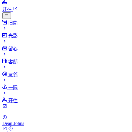
开往
旧简
光影
留心
客邸
友邻
一隅
开往
Dean Johns