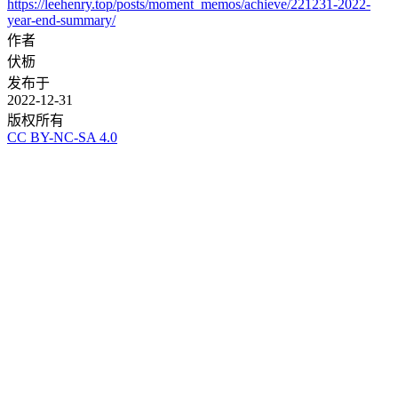
https://leehenry.top/posts/moment_memos/achieve/221231-2022-
year-end-summary/
作者
伏枥
发布于
2022-12-31
版权所有
CC BY-NC-SA 4.0