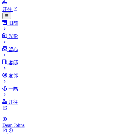
开往
旧简
光影
留心
客邸
友邻
一隅
开往
Dean Johns