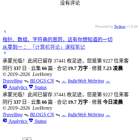
没有评论
Powered by
Twikoo
v1.6.44
指针、数组、字符串的恩怨，这有你想知道的一切
从零到一
：
「计算机导论」课程笔记
承蒙光临！此间已留存
37441
枚足迹，您是第
9227
位来客
同行
337
日
·
云集
66
篇
·
合记
19.7 万字
·
修葺
7.23 凌晨
© 2019–2026 LeeHenry
Travelling
ᯓ
BLOGS·CN
ᯓ
←
IndieWeb Webring
→
Analytics
Status
承蒙光临！此间已留存
37441
枚足迹，您是第
9227
位来客
同行
337
日
·
云集
66
篇
·
合记
19.7 万字
·
修葺
今日凌晨
© 2019–2026 LeeHenry
Travelling
ᯓ
BLOGS·CN
ᯓ
←
IndieWeb Webring
→
Analytics
Status