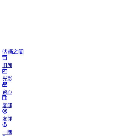
旧简
光影
留心
客邸
友邻
一隅