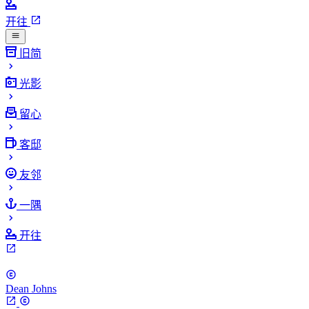
开往
旧简
光影
留心
客邸
友邻
一隅
开往
Dean Johns