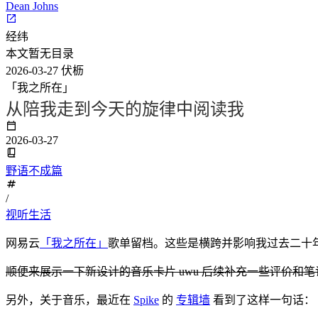
Dean Johns
经纬
本文暂无目录
2026-03-27
伏枥
「我之所在」
从陪我走到今天的旋律中阅读我
2026-03-27
野语不成篇
/
视听生活
网易云
「我之所在」
歌单留档。这些是横跨并影响我过去二十
顺便来展示一下新设计的音乐卡片 uwu 后续补充一些评价
另外，关于音乐，最近在
Spike
的
专辑墙
看到了这样一句话：