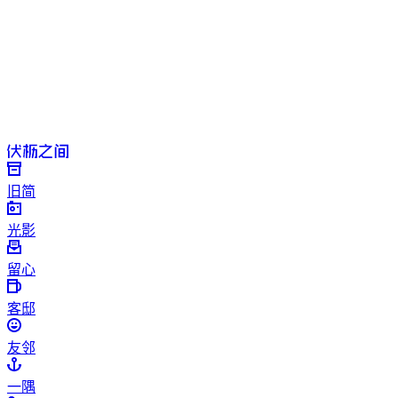
旧简
光影
留心
客邸
友邻
一隅