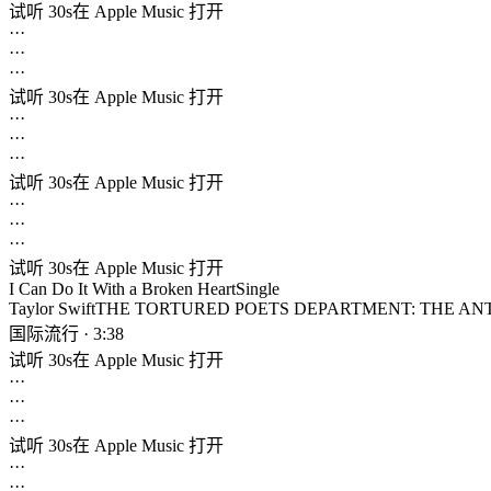
试听 30s
在 Apple Music 打开
···
···
···
试听 30s
在 Apple Music 打开
···
···
···
试听 30s
在 Apple Music 打开
···
···
···
试听 30s
在 Apple Music 打开
I Can Do It With a Broken Heart
Single
Taylor Swift
THE TORTURED POETS DEPARTMENT: THE A
国际流行 · 3:38
试听 30s
在 Apple Music 打开
···
···
···
试听 30s
在 Apple Music 打开
···
···