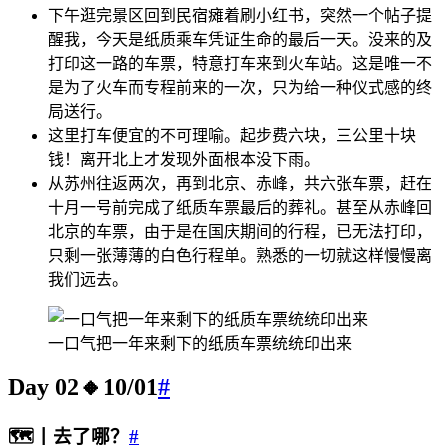
下午逛完景区回到民宿瘫着刷小红书，突然一个帖子提
醒我，今天是纸质乘车凭证生命的最后一天。没来的及
打印这一路的车票，特意打车来到火车站。这是唯一不
是为了火车而专程前来的一次，只为给一种仪式感的终
局送行。
这里打车便宜的不可理喻。起步费六块，三公里十块
钱！离开北上才发现外面根本没下雨。
从苏州往返两次，再到北京、赤峰，共六张车票，赶在
十月一号前完成了纸质车票最后的葬礼。甚至从赤峰回
北京的车票，由于是在国庆期间的行程，已无法打印，
只剩一张薄薄的白色行程单。熟悉的一切就这样慢慢离
我们远去。
一口气把一年来剩下的纸质车票统统印出来
Day 02🔸10/01
#
🗺️丨去了哪？
#