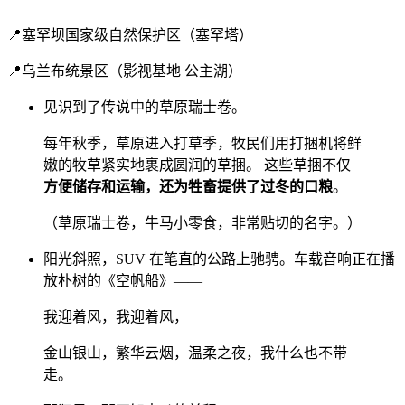
📍塞罕坝国家级自然保护区（塞罕塔）
📍乌兰布统景区（影视基地 公主湖）
见识到了传说中的草原瑞士卷。
每年秋季，草原进入打草季，牧民们用打捆机将鲜
嫩的牧草紧实地裹成圆润的草捆。 这些草捆不仅
方便储存和运输，还为牲畜提供了过冬的口粮
。
（草原瑞士卷，牛马小零食，非常贴切的名字。）
阳光斜照，SUV 在笔直的公路上驰骋。车载音响正在播
放朴树的《空帆船》——
我迎着风，我迎着风，
金山银山，繁华云烟，温柔之夜，我什么也不带
走。