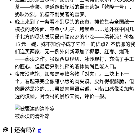
茶——壶装。味道像低配版的霸王茶姬「乾隆一号」，
奶味浓烈，乳糖不耐受者的噩梦。
晚上来到了一条看不到尽头的夜市，摊位售卖全国统一
模板的烤冷面、章鱼小丸子、烤鱿鱼……意外在中国几
乎北方的尽头发现最南端家乡的小吃——清补凉！价格
15 元一碗，殊不知价格成了它唯一的优点？不信邪的我
们连买两家，无一例外创新添加了椰蓉、红枣、爆珠
——亵渎之作。虽然西瓜现切、冰沙现打，充满了手工
的匠心，但最后只剩纯粹的液体物尚且能入口。
夜市没吃饱，加餐是赤峰名物「对夹」。三块上下一
个，看起来完全像缩小版的肉夹馍。皮炸得很酥脆，但
肉居然是冷的……虽然肉量很实诚，可惜口感像没加热
透的汉堡。对食材的暴殄天物，评价一般。
被亵渎的清补凉
💭丨还有吗？
#