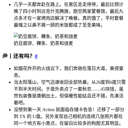
几乎一天都奔赴在路上。在景区走走停停，最后比预计
晚了四小时到达克什克腾旗，跑空两家蒙餐馆，最后九
点多才在一家烤肉店解决了晚餐。真的饿了，平时套餐
最嗤之以鼻不屑一顾的米饭都成了至圣美味。
奶豆腐饼、粿条、奶茶和烧麦
💭丨还有吗？
#
如烟花炸开的火烧云下，我们奔驰在落日大道，美得窒
息。
当太阳落山，空气迅速收回全部热量。从26度到6度只需
不到半天时间。于是外卖点了一套秋衣……45块钱，虽
然包装像是唐朝出土，但保暖性能姑且还不错，先凑活
着吧。
没想到第一天 Action 就面临存储卡告急！迁移了一部分
到 TX 的 U盘。另外发现自己相机的连续几张照片都在
同一个地方有小黑点，在留白比较多的构图尤其明显。