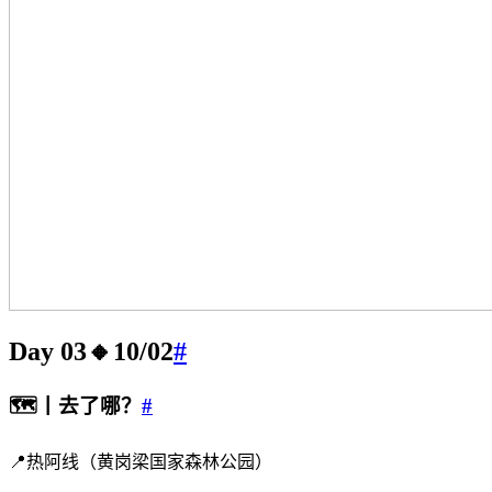
Day 03🔸10/02
#
🗺️丨去了哪？
#
📍热阿线（黄岗梁国家森林公园）