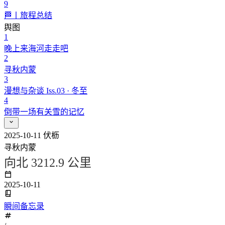
9
🏁丨旅程总结
舆图
1
晚上来海河走走吧
2
寻秋内蒙
3
漫想与杂谈 Iss.03 · 冬至
4
倒带一场有关雪的记忆
2025-10-11
伏枥
寻秋内蒙
向北 3212.9 公里
2025-10-11
瞬间备忘录