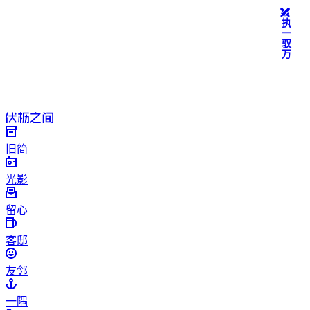
执一驭万
旧简
光影
留心
客邸
友邻
一隅