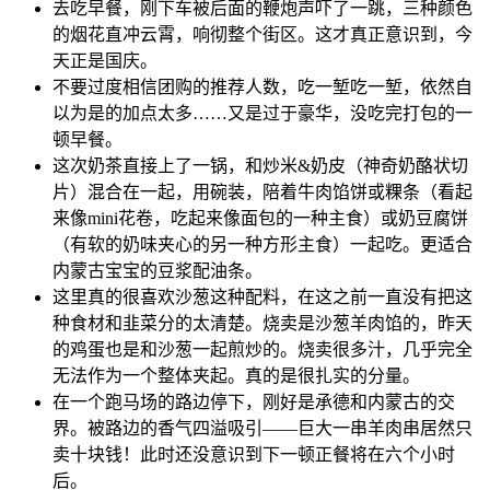
去吃早餐，刚下车被后面的鞭炮声吓了一跳，三种颜色
的烟花直冲云霄，响彻整个街区。这才真正意识到，今
天正是国庆。
不要过度相信团购的推荐人数，吃一堑吃一堑，依然自
以为是的加点太多……又是过于豪华，没吃完打包的一
顿早餐。
这次奶茶直接上了一锅，和炒米&奶皮（神奇奶酪状切
片）混合在一起，用碗装，陪着牛肉馅饼或粿条（看起
来像mini花卷，吃起来像面包的一种主食）或奶豆腐饼
（有软的奶味夹心的另一种方形主食）一起吃。更适合
内蒙古宝宝的豆浆配油条。
这里真的很喜欢沙葱这种配料，在这之前一直没有把这
种食材和韭菜分的太清楚。烧卖是沙葱羊肉馅的，昨天
的鸡蛋也是和沙葱一起煎炒的。烧卖很多汁，几乎完全
无法作为一个整体夹起。真的是很扎实的分量。
在一个跑马场的路边停下，刚好是承德和内蒙古的交
界。被路边的香气四溢吸引——巨大一串羊肉串居然只
卖十块钱！此时还没意识到下一顿正餐将在六个小时
后。