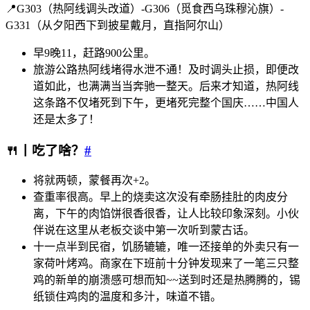
📍G303（热阿线调头改道）-G306（觅食西乌珠穆沁旗）-
G331（从夕阳西下到披星戴月，直指阿尔山）
早9晚11，赶路900公里。
旅游公路热阿线堵得水泄不通！及时调头止损，即便改
道如此，也满满当当奔驰一整天。后来才知道，热阿线
这条路不仅堵死到下午，更堵死完整个国庆……中国人
还是太多了！
🍴丨吃了啥？
#
将就两顿，蒙餐再次+2。
查重率很高。早上的烧卖这次没有牵肠挂肚的肉皮分
离，下午的肉馅饼很香很香，让人比较印象深刻。小伙
伴说在这里从老板交谈中第一次听到蒙古话。
十一点半到民宿，饥肠辘辘，唯一还接单的外卖只有一
家荷叶烤鸡。商家在下班前十分钟发现来了一笔三只整
鸡的新单的崩溃感可想而知~~送到时还是热腾腾的，锡
纸锁住鸡肉的温度和多汁，味道不错。