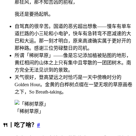
那狂风，那不知吉凶的前程，
我还是要扬起帆。
自驾真的很辛苦。国道的恶劣超出想象——慢车有单车
道拦路的小三轮和小电驴，快车有急转弯不愿减速的大
巴和大运。那一刻才明白，原来高速确实属于更好开的
那种路。感谢三位劳碌整日的司机。
所谓「稀树草原」——像是忘记添加植被贴图的地形，
黄红相间的山体之上只有集中且零散的一团团树木。南
方完全无法见识到的景致。
天气很好，登高望远之时恰巧是一天中傍晚时分的
Golden Hour。金黄的白桦树点缀在一望无垠的草原画卷
之下，So Breath-taking。
「稀树草原」
🍴丨吃了啥？
#