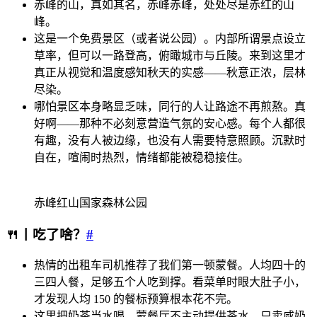
赤峰的山，真如其名，赤峰赤峰，处处尽是赤红的山
峰。
这是一个免费景区（或者说公园）。内部所谓景点设立
草率，但可以一路登高，俯瞰城市与丘陵。来到这里才
真正从视觉和温度感知秋天的实感——秋意正浓，层林
尽染。
哪怕景区本身略显乏味，同行的人让路途不再煎熬。真
好啊——那种不必刻意营造气氛的安心感。每个人都很
有趣，没有人被边缘，也没有人需要特意照顾。沉默时
自在，喧闹时热烈，情绪都能被稳稳接住。
赤峰红山国家森林公园
🍴丨吃了啥？
#
热情的出租车司机推荐了我们第一顿蒙餐。人均四十的
三四人餐，足够五个人吃到撑。看菜单时眼大肚子小，
才发现人均 150 的餐标预算根本花不完。
这里把奶茶当水喝。蒙餐厅不主动提供茶水，只卖咸奶