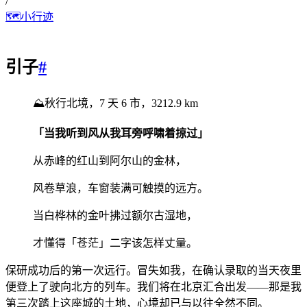
/
🗺小行迹
引子
#
⛰️秋行北境，7 天 6 市，3212.9 km
「当我听到风从我耳旁呼啸着掠过」
从赤峰的红山到阿尔山的金林，
风卷草浪，车窗装满可触摸的远方。
当白桦林的金叶拂过额尔古湿地，
才懂得「苍茫」二字该怎样丈量。
保研成功后的第一次远行。冒失如我，在确认录取的当天夜里
便登上了驶向北方的列车。我们将在北京汇合出发——那是我
第三次踏上这座城的土地，心境却已与以往全然不同。