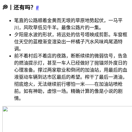
💭丨还有吗？
#
笔直的公路顺着金黄而无垠的草原地势起伏，一马平
川，风吹草低见牛羊。最像公路片的一集。
夕阳是水波的形状，将远处的信号塔映成剪影。车窗框
住天空的蓝橙渐变渲染出一杯橘子汽水风味鸡尾酒特
调。
前不着村后不着店的夜路，断断续续的微弱信号，告急
的燃油提示灯，甚至一车人已经做好了抛锚郊外度日的
心理准备。撑过两家歇业和倒闭的加油站，用最后的血
液驱动车辆到达市区最后的希望。榨干了最后一滴油，
彻底熄火，无法继续前行哪怕一米——在加油站喷枪
前。如有神助，虚惊一场。精确计算的像是小说的剧
情。