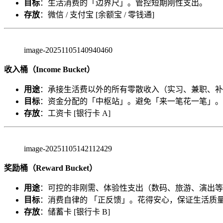
目标
：生活消费的「边界尺」。管控短期刚性支出。
存放
：微信 / 支付宝 [余额宝 / 零钱通]
image-20251105140940460
收入桶（Income Bucket）
用途
：承接生活费以外的所有零散收入（实习、兼职、补
目标
：资金分配的「中枢站」。避免「来一笔花一笔」。
存放
：工资卡 [银行卡 A]
image-20251105142112429
奖励桶（Reward Bucket）
用途
：可控的非刚需、体验性支出（数码、旅游、演出等
目标
：消费自律的 「正反馈」。花得安心，保证生活质
存放
：储蓄卡 [银行卡 B]