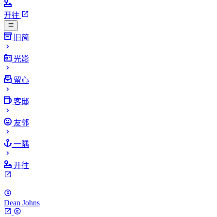
开往
旧简
光影
留心
客邸
友邻
一隅
开往
Dean Johns