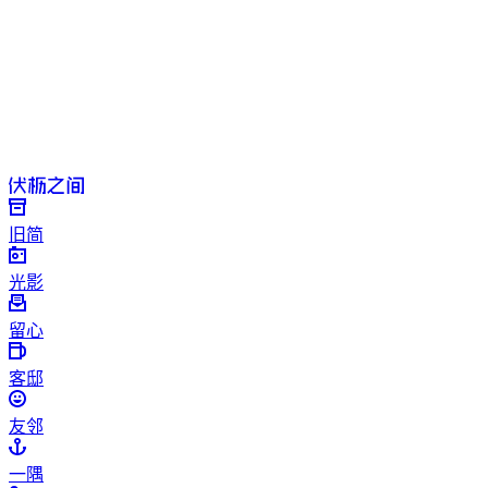
旧简
光影
留心
客邸
友邻
一隅