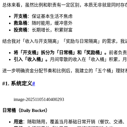
总体来看，虽然比例和职责有一定区别，本质无非就是同时存
开支桶
：保证基本生活不焦虑
救急桶
：随时能用，缓冲意外
投资桶
：长期增长，积累财富
结合我对「收入与开支隔离」「奖励与日常隔离」的需求，我
将「开支桶」拆分为「日常桶」和「奖励桶」。
前者负责
引入「收入桶」。
月间零散的收入在「收入桶」积累，月
进一步明确资金分配节奏和比例后，我建立的「五个桶」理财
#1. 系统定义
#
image-20251105140400293
日常桶（Daily Bucket）
用途
：随取随用，覆盖当月基础日常开销（餐饮、交通、