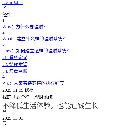
Dean Johns
经纬
1
Why：为什么要理财？
2
What：建立什么样的理财系统？
3
How：如何建立这样的理财系统？
#1. 系统定义
#2. 结转步调
#3. 复盘台账
4
P.S.：未来有待商榷的执行细节
2025-11-05
伏枥
我的「五个桶」理财系统
不降低生活体验，也能让钱生长
2025-11-05