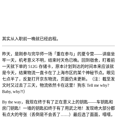
其实从入职前一晚就已经启程。
昨天，是刚参与完华师一场「重在参与」的夏令营——讲座坐
牢一天，机考意义不明，结束时天色已晚。回到宿舍，盯着前
一天就下单的 512G 存储卡，原本计划到达的时间本来应该就
是今天，结果物流一直卡在了上海市区的某个神秘节点。眼见
七点半了，反复打开京东物流，页面仍未更新。（注：截至发
文时又过去了三天，物流依然卡在这里！狗东 Tell me why?
Baby, why?!）
By the way，我现在终于有了正在意义上的钥匙——车钥匙和
房门钥匙！一墙的钥匙扣终于有了用武之地！发现绝大部分都
有点大的夸张（丢倒是不会丢了……）最后选了面面，嘻嘻，