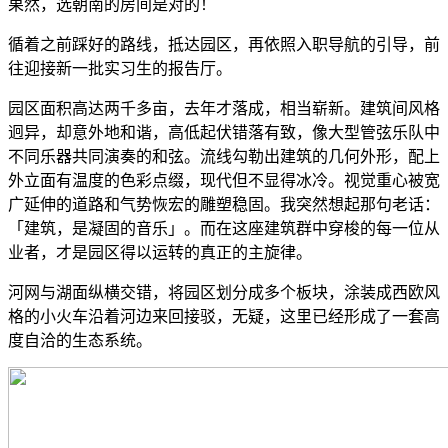
果然，选朝南的房间是对的！
循着之前踩好的路线，抵达园区，再依照入职导航的引导，前
往迎接新一批实习生的报告厅。
园区面积高达两千多亩，去年才落成，相当崭新。建筑间风格
迥异，却意外地和谐，高低起伏错落有致，像大型管弦乐队中
不同乐器共同演奏的和弦。流线勾勒出建筑的几何外形，配上
外立面有温度的色彩点缀，现代但不显得冰冷。视觉重心被宽
广延伸的道路和气势恢宏的雕塑稳固。我突然想起那句老话：
「建筑，是凝固的音乐」。而在这座建筑群中穿梭的每一位从
业者，才是园区得以运转的真正的主旋律。
河网与湖面纵横交错，将园区划分成多个板块，涂装成西欧风
格的小火车沿着河边来回接驳，无疑，这里已经形成了一套高
度自洽的生态系统。