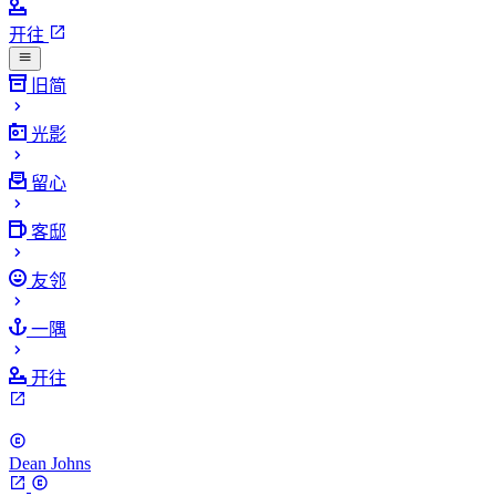
开往
旧简
光影
留心
客邸
友邻
一隅
开往
Dean Johns