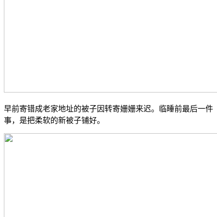
早前寄错成老家地址的被子因转寄姗姗来迟。临睡前最后一件
事，是把柔软的新被子铺好。