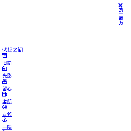
执一驭万
旧简
光影
留心
客邸
友邻
一隅