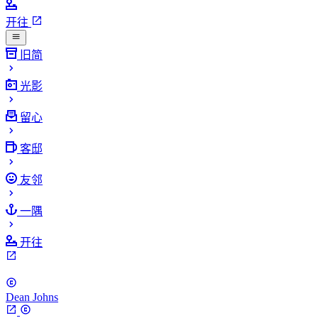
开往
旧简
光影
留心
客邸
友邻
一隅
开往
Dean Johns