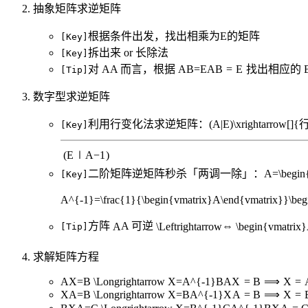
抽象矩阵求逆矩阵
根据条件出发，找出相乘为E的矩阵
[Key]
拆出来 or 长除法
[Key]
对
A
A
而言，根据
AB=E
A
B
=
E
找出相应的
[Tip]
数字型求逆矩阵
利用行变化法求逆矩阵：
(A|E)\xrightarrow[
[Key]
(
E
∣
A
−
1
)
二阶矩阵逆矩阵秒杀「两调一除」：
A=\begin
[Key]
A^{-1}=\frac{1}{\begin{vmatrix}A\end{vmatrix}}\beg
方阵
A
A
可逆
\Leftrightarrow
⇔
\begin{vmatrix
[Tip]
求解矩阵方程
AX=B \Longrightarrow X=A^{-1}B
A
X
=
B
⟹
X
=
XA=B \Longrightarrow X=BA^{-1}
X
A
=
B
⟹
X
=