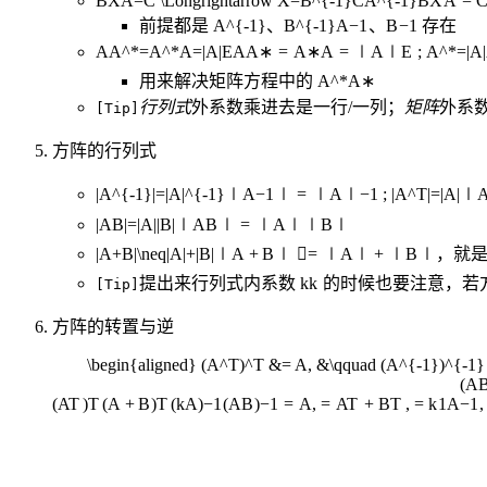
BXA=C \Longrightarrow X=B^{-1}CA^{-1}
BX
A
=
前提都是
A^{-1}、B^{-1}
A
−
1
、
B
−
1
存在
AA^*=A^*A=|A|E
A
A
∗
=
A
∗
A
=
∣
A
∣
E
;
A^*=|A
用来解决矩阵方程中的
A^*
A
∗
行列式
外系数乘进去是一行/一列；
矩阵
外系
[Tip]
方阵的行列式
|A^{-1}|=|A|^{-1}
∣
A
−
1
∣
=
∣
A
∣
−
1
;
|A^T|=|A|
∣
|AB|=|A||B|
∣
A
B
∣
=
∣
A
∣∣
B
∣
|A+B|\neq|A|+|B|
∣
A
+
B
∣

=
∣
A
∣
+
∣
B
∣
，就
提出来行列式内系数
k
k
的时候也要注意，若
[Tip]
方阵的转置与逆
\begin{aligned} (A^T)^T &= A, &\qquad (A^{-1})^{-1
(AB
(
A
T
)
T
(
A
+
B
)
T
(
k
A
)
−
1
(
A
B
)
−
1
=
A
,
=
A
T
+
B
T
,
=
k
1
A
−
1
,