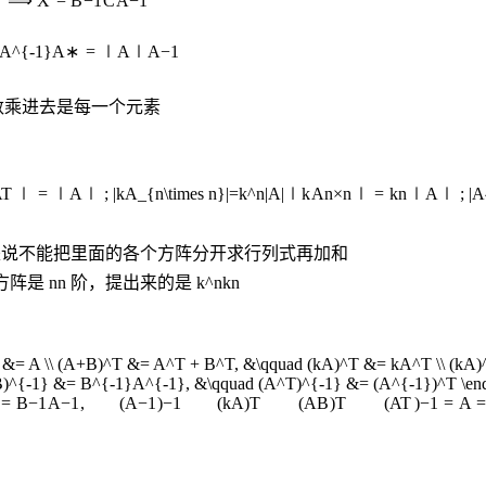
C
⟹
X
=
B
−
1
C
A
−
1
|A^{-1}
A
∗
=
∣
A
∣
A
−
1
数乘进去是每一个元素
A
T
∣
=
∣
A
∣
;
|kA_{n\times n}|=k^n|A|
∣
k
A
n
×
n
∣
=
k
n
∣
A
∣
;
|A
是说不能把里面的各个方阵分开求行列式再加和
方阵是
n
n
阶，提出来的是
k^n
k
n
} &= A \\ (A+B)^T &= A^T + B^T, &\qquad (kA)^T &= kA^T \\ (kA)
)^{-1} &= B^{-1}A^{-1}, &\qquad (A^T)^{-1} &= (A^{-1})^T \end
=
B
−
1
A
−
1
,
(
A
−
1
)
−
1
(
k
A
)
T
(
A
B
)
T
(
A
T
)
−
1
=
A
=