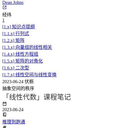
Dean Johns
经纬
1
[1.x] 知识点提纲
[1.1.x] 行列式
[1.2.x] 矩阵
[1.3.x] 向量组的线性相关
[1.4.x] 线性方程组
[1.5.x] 矩阵的对角化
[1.6.x] 二次型
[1.7.x] 线性空间与线性变换
2023-06-24
伏枥
抽象空间的秩序
「线性代数」课程笔记
2023-06-24
推理到跑通