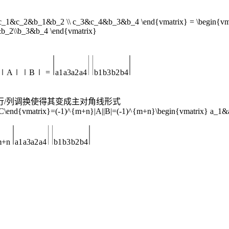
c_1&c_2&b_1&b_2 \\ c_3&c_4&b_3&b_4 \end{vmatrix} = \begin{vma
&b_2\\b_3&b_4 \end{vmatrix}
∣
A
∣∣
B
∣
=
a
1
a
3
a
2
a
4
b
1
b
3
b
2
b
4
行/列调换使得其变成主对角线形式
\end{vmatrix}=(-1)^{m+n}|A||B|=(-1)^{m+n}\begin{vmatrix} a_1&
m
+
n
a
1
a
3
a
2
a
4
b
1
b
3
b
2
b
4