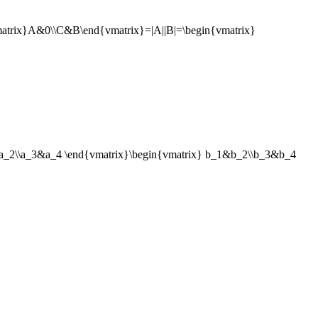
trix}A&0\\C&B\end{vmatrix}=|A||B|=\begin{vmatrix}
a_2\\a_3&a_4 \end{vmatrix}\begin{vmatrix} b_1&b_2\\b_3&b_4