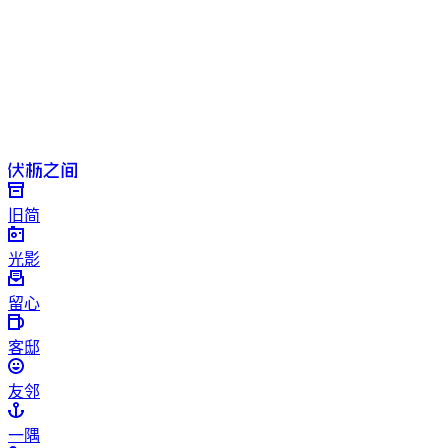
旧简
光影
留心
客邸
友邻
一隅