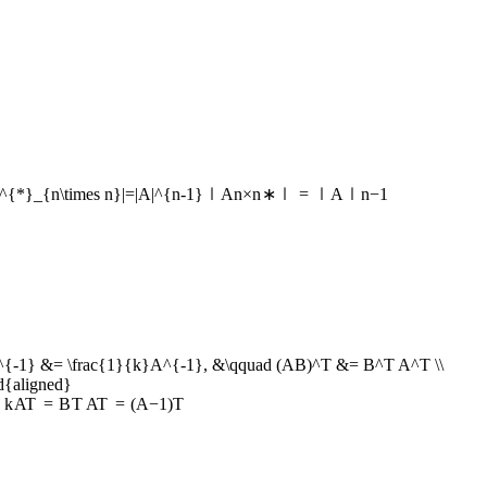
^{*}_{n\times n}|=|A|^{n-1}
∣
A
n
×
n
∗
∣
=
∣
A
∣
n
−
1
^{-1} &= \frac{1}{k}A^{-1}, &\qquad (AB)^T &= B^T A^T \\
{aligned}
k
A
T
=
B
T
A
T
=
(
A
−
1
)
T