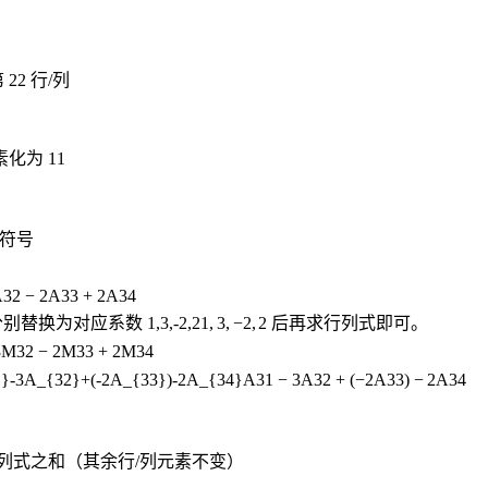
第
2
2
行/列
素化为
1
1
符号
A
32
−
2
A
33
+
2
A
34
分别替换为对应系数
1,3,-2,2
1
,
3
,
−
2
,
2
后再求行列式即可。
3
M
32
−
2
M
33
+
2
M
34
}-3A_{32}+(-2A_{33})-2A_{34}
A
31
−
3
A
32
+
(
−
2
A
33
)
−
2
A
34
列式之和（其余行/列元素不变）