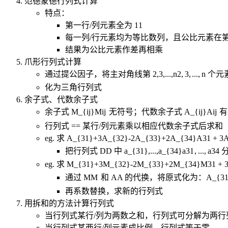
范德蒙德行列式计算
特点：
第一行/列元素全为
1
1
每一列/行元素均为等比数列，且公比元素在
结果为公比元素作差再相乘
爪形行列式计算
通过提公因子，将主对角线第
2,3,...,n
2
,
3
,
...
,
n
个元
化为三角行列式
余子式、代数余子式
余子式
M_{ij}
M
ij
无符号；代数余子式
A_{ij}
A
ij
有
行列式
=
=
某行/列元素乘以相应代数余子式后求和
eg. 求
A_{31}+3A_{32}-2A_{33}+2A_{34}
A
31
+
3
把行列式
D
D
中
a_{31},...,a_{34}
a
31
,
...
,
a
34
eg. 求
M_{31}+3M_{32}-2M_{33}+2M_{34}
M
31
+
通过
M
M
和
A
A
的代换，将原式化为：
A_{31
再系数替换，求新的行列式
用拆和的方法计算行列式
当行列式某行/列为两数之和，行列式可分解为两行
当行列式某两行/列元素成比例，行列式等于零