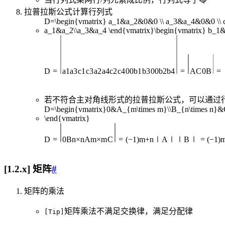
拉普拉斯公式计算行列式
D=\begin{vmatrix} a_1&a_2&0&0 \\ a_3&a_4&0&0 \\ 
a_1&a_2\\a_3&a_4 \end{vmatrix}\begin{vmatrix} b_1
D
=
a
1
a
3
c
1
c
3
a
2
a
4
c
2
c
4
0
0
b
1
b
3
0
0
b
2
b
4
=
A
C
0
B
=
若不符合主对角线形式的拉普拉斯公式，可以通过
D=\begin{vmatrix}0&A_{m\times m}\\B_{n\times n}&C
\end{vmatrix}
D
=
0
B
n
×
n
A
m
×
m
C
=
(
−
1
)
m
+
n
∣
A
∣∣
B
∣
=
(
−
1
)
[1.2.x] 矩阵
#
矩阵的乘法
矩阵乘法不满足交换律，满足分配律
[Tip]