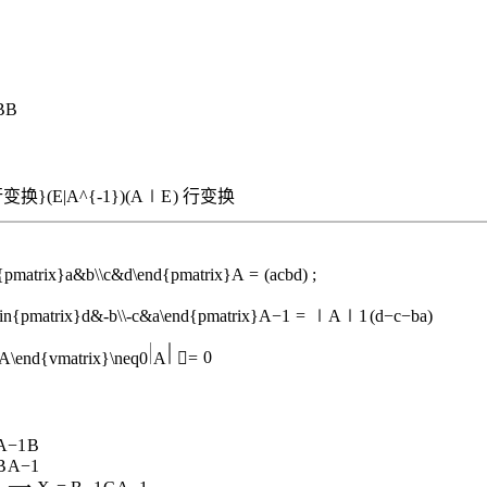
B
B
]{行变换}(E|A^{-1})
(
A
∣
E
)
行变换
{pmatrix}a&b\\c&d\end{pmatrix}
A
=
(
a
c
b
d
)
;
in{pmatrix}d&-b\\-c&a\end{pmatrix}
A
−
1
=
∣
A
∣
1
(
d
−
c
−
b
a
)
}A\end{vmatrix}\neq0
A

=
0
A
−
1
B
B
A
−
1