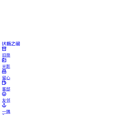
旧简
光影
留心
客邸
友邻
一隅