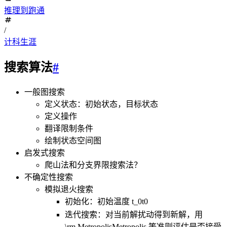
推理到跑通
/
计科生涯
搜索算法
#
一般图搜索
定义状态：初始状态，目标状态
定义操作
翻译限制条件
绘制状态空间图
启发式搜索
爬山法和分支界限搜索法？
不确定性搜索
模拟退火搜索
初始化：初始温度
t_0
t
0
迭代搜索：对当前解扰动得到新解，用
\rm Metropolis
Metropolis
​ 等准则评估是否接受