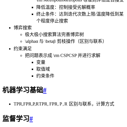
降低温度：控制接受劣解概率
终止条件：达到迭代次数上限/温度降低到某
个程度停止搜索
博弈搜索
极大极小搜索算法完善博弈树
\alpha
α
与
\beta
β
剪枝操作（区别与联系）
约束满足
把问题表示成
\rm CSP
CSP
并进行求解
变量
取值域
约束条件
机器学习基础
#
TPR,FPR,P,R
TPR
,
FPR
,
P
,
R
区别与联系，计算方式
监督学习
#