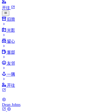
开往
旧简
光影
留心
客邸
友邻
一隅
开往
Dean Johns