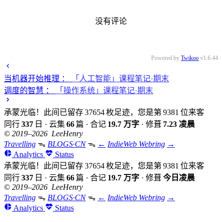
没有评论
Powered by
Twikoo
v1.6.44
当机器开始推理
：
「人工智能」课程笔记·期末
调度的智慧
：
「操作系统」课程笔记·期末
承蒙光临！此间已留存
37654
枚足迹，您是第
9381
位来客
同行
337
日
·
云集
66
篇
·
合记
19.7 万字
·
修葺
7.23 凌晨
© 2019–2026 LeeHenry
Travelling
ᯓ
BLOGS·CN
ᯓ
←
IndieWeb Webring
→
Analytics
Status
承蒙光临！此间已留存
37654
枚足迹，您是第
9381
位来客
同行
337
日
·
云集
66
篇
·
合记
19.7 万字
·
修葺
今日凌晨
© 2019–2026 LeeHenry
Travelling
ᯓ
BLOGS·CN
ᯓ
←
IndieWeb Webring
→
Analytics
Status